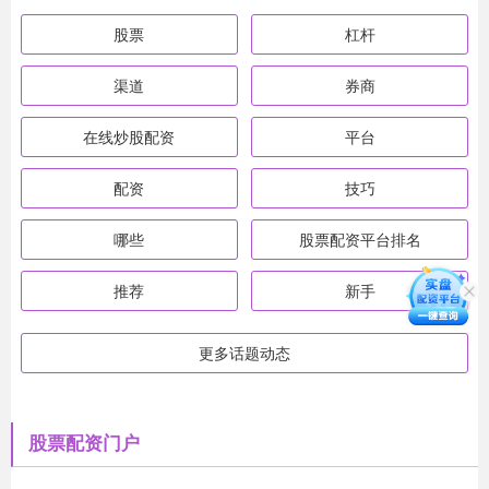
股票
杠杆
渠道
券商
在线炒股配资
平台
配资
技巧
哪些
股票配资平台排名
推荐
新手
更多话题动态
股票配资门户