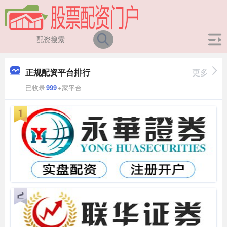
正规配资平台排行
更多
已收录
999
+家平台