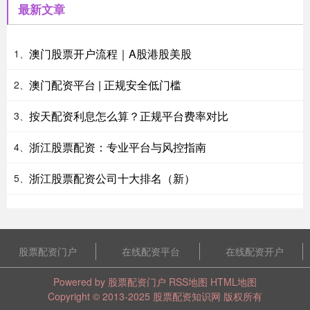
最新文章
澳门股票开户流程｜A股港股美股
1、
澳门配资平台 | 正规安全低门槛
2、
按天配资利息怎么算？正规平台费率对比
3、
浙江股票配资：专业平台与风控指南
4、
浙江股票配资公司十大排名（新）
5、
股票配资门户
在线配资平台
在线配资开户
Powered by
股票配资门户
RSS地图
HTML地图
Copyright
© 2013-2025
股票配资知识网
版权所有