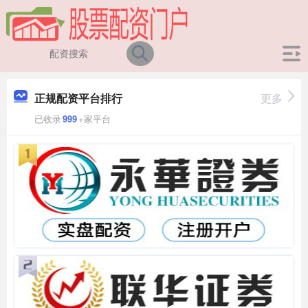
正规配资平台排行
更多
已收录
999
+家平台