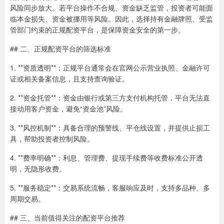
风险同步放大。若平台操作不合规、资金缺乏监管，投资者可能面
临本金损失、资金被挪用等风险。因此，选择持有金融牌照、受监
管部门约束的正规配资平台，是保障资金安全的第一步。
## 二、正规配资平台的筛选标准
1. **资质透明**：正规平台通常会在官网公示营业执照、金融许可
证或相关备案信息，且支持查询验证。
2. **资金托管**：资金由银行或第三方支付机构托管，平台无法直
接动用客户资金，避免“资金池”风险。
3. **风控机制**：具备合理的预警线、平仓线设置，并提供止损工
具，帮助投资者控制风险。
4. **费率明确**：利息、管理费、提现手续费等收费标准公开透
明，无隐形收费。
5. **服务稳定**：交易系统流畅，客服响应及时，支持多品种、多
周期交易。
## 三、当前值得关注的配资平台推荐