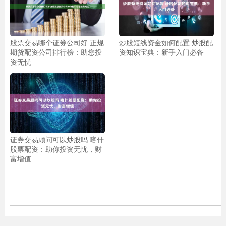
股票交易哪个证券公司好 正规
炒股短线资金如何配置 炒股配
期货配资公司排行榜：助您投
资知识宝典：新手入门必备
资无忧
证券交易顾问可以炒股吗 喀什
股票配资：助你投资无忧，财
富增值