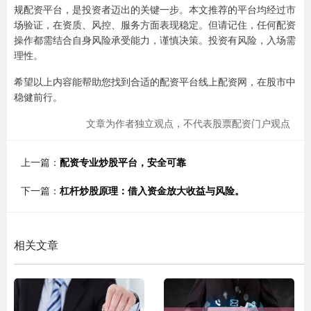
规配资平台，是投资者迈出的关键一步。本文推荐的平台均经过市
场验证，在资质、风控、服务方面表现稳定。但请记住，任何配资
操作都需结合自身风险承受能力，谨慎决策。投资有风险，入场需
理性。
希望以上内容能帮助您找到合适的配资平台线上配资网，在股市中
稳健前行。
文章为作者独立观点，不代表股票配资门户观点
上一篇：
配资专业炒股平台，安全可靠
下一篇：
杠杆炒股原理：借入资金放大收益与风险。
相关文章