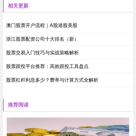
相关更新
澳门股票开户流程｜A股港股美股
浙江股票配资公司十大排名（新）
股票交易入门技巧与实战策略解析
股票跟投平台推荐：高效跟投工具盘点
股票杠杆利息多少？费率与计算方式全解析
推荐阅读