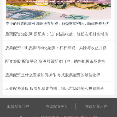
专业的股票配资网 潮州股票配资：解锁财富密码，助你投资无忧
股票配资知识网 票配资：低门槛高收益，轻松实现财富增值
股票配资114 股票结构化配资：杠杆投资，风险与收益并存
配资炒股 配资平台 资深股票配资门户，助您把握市场先机
股票配资是什么应该如何操作 寻找股票配资的最佳选择
天盈配资炒股 股票配资走势图：揭示市场趋势和投资机会
股票配资门户
在线配资平台
在线配资开户