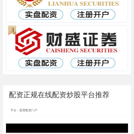
配资正规在线配资炒股平台推荐
平台：股票配资门户